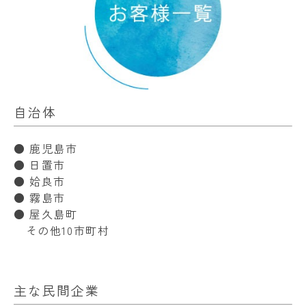
自治体
● 鹿児島市
● 日置市
● 姶良市
● 霧島市
● 屋久島町
その他10市町村
主な民間企業