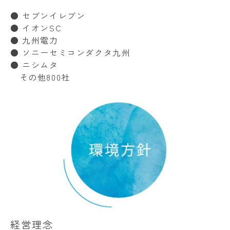
● セブンイレブン
● イオンSC
● 九州電力
● ソニーセミコンダクタ九州
● ニシムタ
その他800社
経営理念