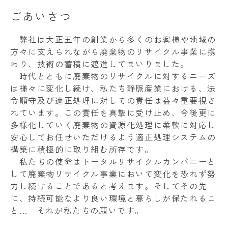
ごあいさつ
弊社は大正五年の創業から多くのお客様や地域の
方々に支えられながら廃棄物のリサイクル事業に携
わり、技術の蓄積に邁進してまいりました。
時代とともに廃棄物のリサイクルに対するニーズ
は様々に変化し続け、私たち静脈産業における、法
令順守及び適正処理に対しての責任は益々重要視さ
れています。この責任を真摯に受け止め、今後更に
多様化していく廃棄物の資源化処理に柔軟に対応し
安心してお任せいただけるよう適正処理システムの
構築に積極的に取り組む所存です。
私たちの使命はトータルリサイクルカンパニーと
して廃棄物リサイクル事業において変化を恐れず努
力し続けることであると考えます。そしてその先
に、持続可能なより良い環境と暮らしが保たれるこ
と… それが私たちの願いです。